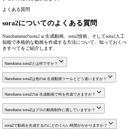
よくある質問
sora2についてのよくある質問
Nanobananaのsora2 ai 生成動画、sora2技術、そしてsora2人工
知能で本格的な動画を作成する方法について、知っておくべ
きすべてをご紹介します。
Nanobana sora2とは何ですか？
Nanobana sora2は他のai 生成動画ツールとどう違いますか？
Nanobana sora2のai 生成動画で何を作成できますか？
Nanobana sora2はプロの動画制作に適していますか？
sora2で動画を生成するのにどのくらい時間がかかりますか？