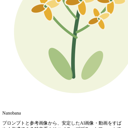
Nanobana
プロンプトと参考画像から、安定したAI画像・動画をすば