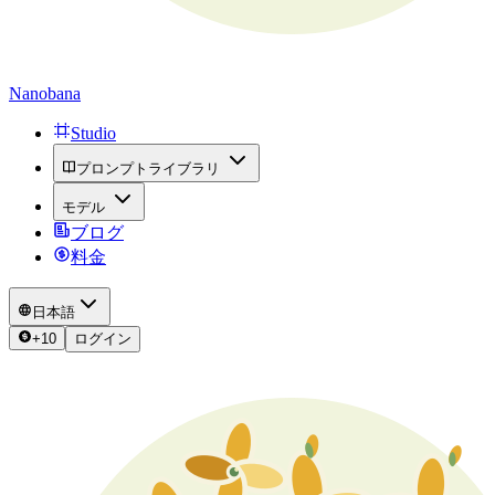
Nanobana
Studio
プロンプトライブラリ
モデル
ブログ
料金
日本語
+
10
ログイン