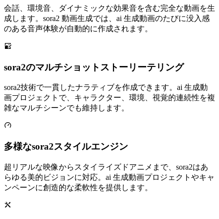
会話、環境音、ダイナミックな効果音を含む完全な動画を生
成します。sora2 動画生成では、ai 生成動画のたびに没入感
のある音声体験が自動的に作成されます。
sora2のマルチショットストーリーテリング
sora2技術で一貫したナラティブを作成できます。ai 生成動
画プロジェクトで、キャラクター、環境、視覚的連続性を複
雑なマルチシーンでも維持します。
多様なsora2スタイルエンジン
超リアルな映像からスタイライズドアニメまで、sora2はあ
らゆる美的ビジョンに対応。ai 生成動画プロジェクトやキャ
ンペーンに創造的な柔軟性を提供します。